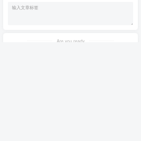
Are you ready
暂无发布权限
友链申请
免责声明
广告合作
关于我们
Copyright © 2024 ·
应用授权站点
· 由
zibll主题
强力驱动.