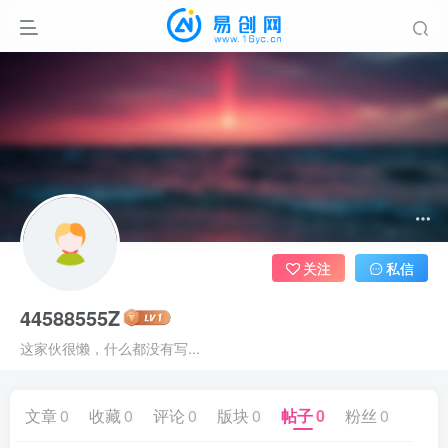
关注
私信
44588555Z
这家伙很懒，什么都没有写...
文章
0
收藏
0
评论
0
版块
0
帖子
0
粉丝
0